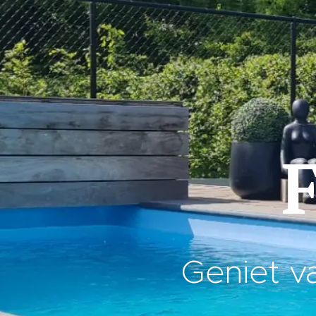
F
Geniet v