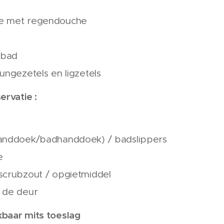
e met regendouche
mbad
ungezetels en ligzetels
ervatie :
handdoek/badhanddoek) / badslippers
e
scrubzout / opgietmiddel
 de deur
kbaar mits toeslag