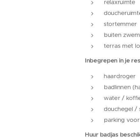
relaxruimte
doucheruimt
stortemmer
buiten zwe
terras met lo
Inbegrepen in je res
haardroger
badlinnen (
water / koffi
douchegel / 
parking voor
Huur badjas beschi