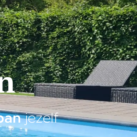
en
pan
jezelf