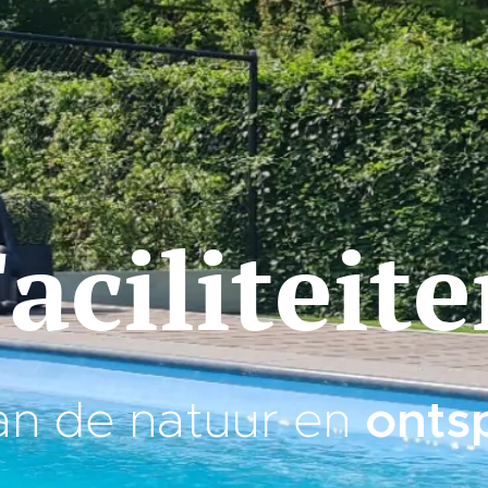
aciliteit
onts
an de natuur en