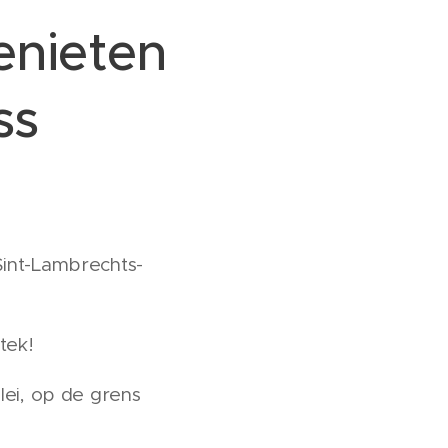
enieten
ss
Sint-Lambrechts-
stek!
ei, op de grens