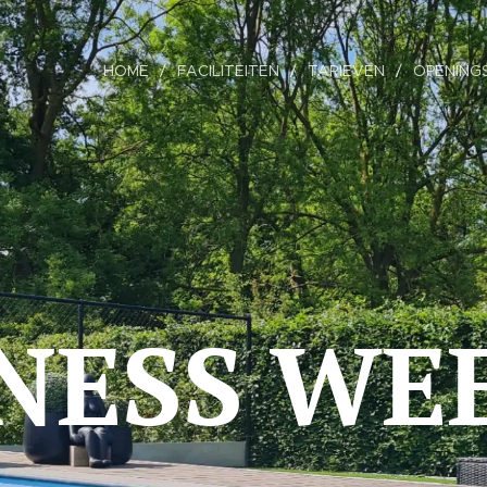
HOME
FACILITEITEN
TARIEVEN
OPENING
NESS
WE