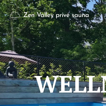
Zen Valley privé sauna
WELL